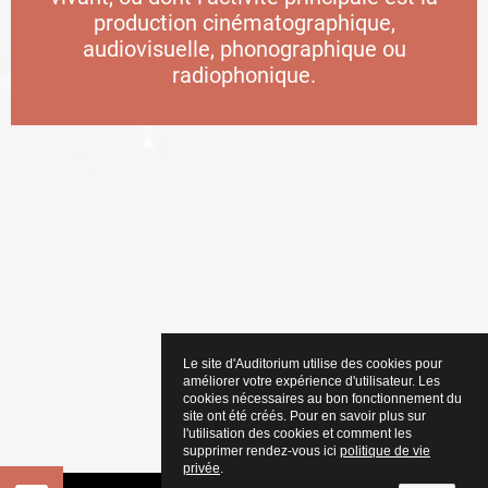
production cinématographique,
audiovisuelle, phonographique ou
radiophonique.
Le site d'Auditorium utilise des cookies pour
améliorer votre expérience d'utilisateur. Les
cookies nécessaires au bon fonctionnement du
site ont été créés. Pour en savoir plus sur
l'utilisation des cookies et comment les
supprimer rendez-vous ici
politique de vie
privée
.